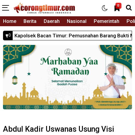
0
Home
Berita
Daerah
Nasional
Pemerintah
Poli
usnahan Barang Bukti Miras Jadi Langkah Nyata Polri Me
Abdul Kadir Uswanas Usung Visi