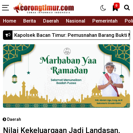
0
Home
Berita
Daerah
Nasional
Pemerintah
Poli
 Pemusnahan Barang Bukti Miras Jadi Langkah Nyata Polri
Daerah
Nilai Kekeluargaan Jadi Landasan,