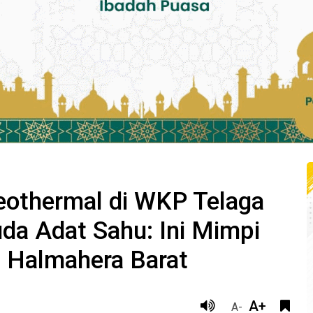
eothermal di WKP Telaga
da Adat Sahu: Ini Mimpi
 Halmahera Barat
A+
A-