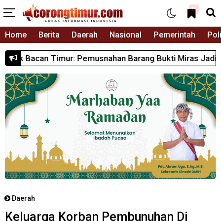
0
Home
Berita
Daerah
Nasional
Pemerintah
Poli
n Barang Bukti Miras Jadi Langkah Nyata Polri Menjaga K
Daerah
Keluarga Korban Pembunuhan Di